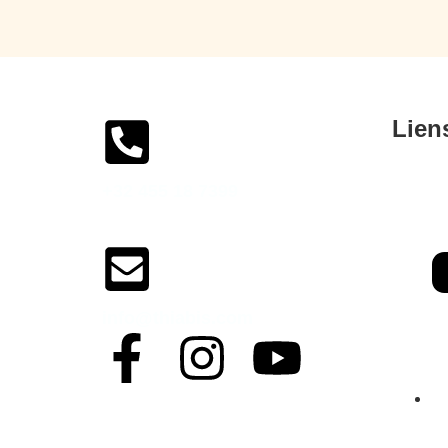
Lien
+32 455 18 7399
Commandez Maintenant
info@thiabis.com
H