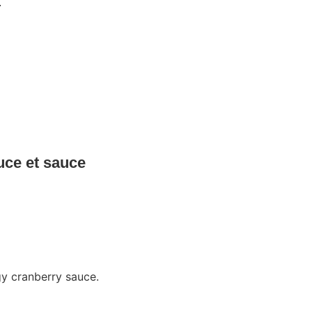
.
uce et sauce
gy cranberry sauce.