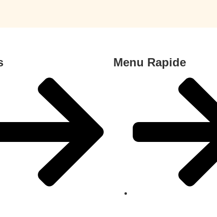
s
Menu Rapide
ome
Repas prêts à consom