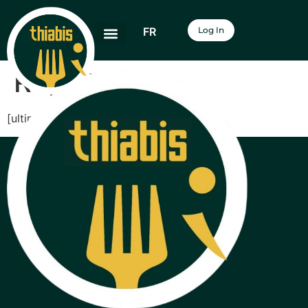
FR
Log In
Register
[ultimatemember form_id=”2950″]